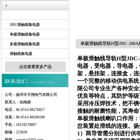
JDT滑触线集电器
JDU滑触线集电器
扬州市天翔电气有限公司
单极滑触线集电器
单极滑触线导轨H型JDC-200
多极滑触线集电器
滑触线集电器
单极滑触线导轨H型JDC-
电器，受电器，导电器，
点击查看更多产品
架，悬挂架，连接盒，连
一个完整的移动供电系统
限公司专业生产各种安全
公司：扬州市天翔电气有限公司
优良等特点，其防护等级
联系人：柏海娇
采用冷压焊技术，把不锈
电话：86-0514-88276827
接触的耐磨性能，其寿命
传真：86-0514-88260180
单极滑触线喇叭口作用：
手机：18118278897
岔装置处滑线的连接。扬
邮编：225828
1）两导管需分别进行供
邮箱：yztxdq@163.com