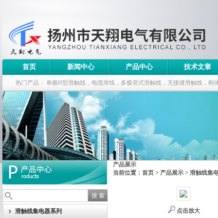
首页
新闻中心
产品中心
技术文章
热门产品：
单极H型滑触线，电缆滑线，多极管式滑触线，无接缝滑触线，刚
钢电缆滑车
产品展示
当前位置：
首页
>
产品展示
>
滑触线集
点击放大
滑触线集电器系列