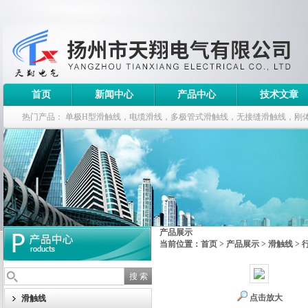
首页
新闻中心
产品中心
技术文章
热门产品：
单极H型滑触线，电缆滑线，多极管式滑触线，无接缝滑触线，刚
钢电缆滑车
产品展示
当前位置：
首页
>
产品展示
>
滑触线
>
点击放大
滑触线