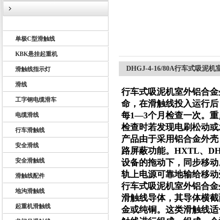
U10型滑触线
单极C型滑触线
扬州市天翔电气有限公司
KBK悬挂起重机
DHGJ-4-16/80A行车式
滑触线指示灯
滑线
行车式吸泥机室外铝合金
工字钢电缆滑车
命，在滑触线投入运行后
每1—3个月检查一次。
电缆滑线
检查时若发现电刷松动或
行车滑触线
产品由于采用铝合金外壳
安全滑线
路屏蔽功能。HXTL、
安全滑触线
设备的拖动下，同步移动
轨上电源可靠地输给移动
滑触线配件
行车式吸泥机室外铝合金
地沟滑触线
滑触线导体，其导体横截
起重机滑触线
金或纯铜。这类滑触线适