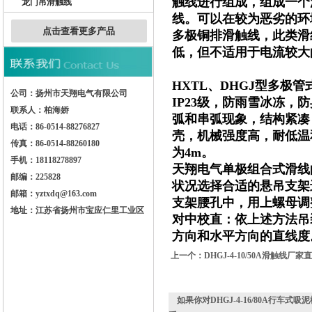
触线进行组成，组成一个
龙门吊滑触线
线。可以在较为恶劣的环
点击查看更多产品
多极铜排滑触线，此类滑
低，但不适用于电流较大
HXTL、DHGJ型多
公司：扬州市天翔电气有限公司
IP23级，防雨雪冰冻
联系人：柏海娇
弧和串弧现象，结构紧凑
电话：86-0514-88276827
壳，机械强度高，耐低温
传真：86-0514-88260180
为4m。
手机：18118278897
天翔电气单极组合式滑线
邮编：225828
状况选择合适的悬吊支架进
邮箱：yztxdq@163.com
支架腰孔中，用上螺母调
地址：江苏省扬州市宝应仁里工业区
对中校直：依上述方法吊
方向和水平方向的直线度
上一个：
DHGJ-4-10/50A滑触
如果你对
DHGJ-4-16/80A行