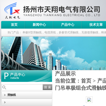
首页
新闻中心
产品中心
技术文章
热门产品：
单极H型滑触线，电缆滑线，多极管式滑触线，无接缝滑触线，刚
钢电缆滑车
产品展示
当前位置：
首页
>
产
门吊单极组合式滑触
滑触线