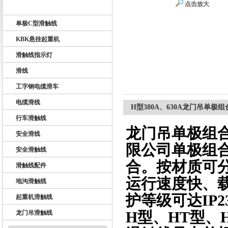
点击放大
U10型滑触线
单极C型滑触线
扬州市天翔电气有限公司
KBK悬挂起重机
滑触线指示灯
滑线
工字钢电缆滑车
电缆滑线
H型380A、630A龙门吊单
行车滑触线
龙门吊单极组
安全滑线
限公司单极组
安全滑触线
合。按材质可
滑触线配件
运行速度快、
地沟滑触线
护等级可达IP2
起重机滑触线
H型、HT型、
龙门吊滑触线