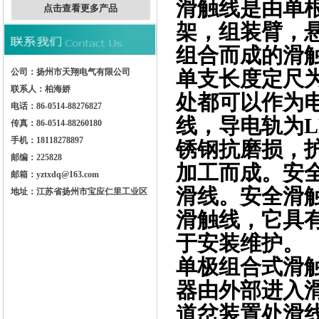
滑触线是由单
点击查看更多产品
架，组装臂，
组合而成的滑
公司：扬州市天翔电气有限公司
单支长度定尺
联系人：柏海娇
处都可以作为
电话：86-0514-88276827
线，导电轨为LD
传真：86-0514-88260180
手机：18118278897
锈钢抗磨损，
邮编：225828
加工而成。安
邮箱：yztxdq@163.com
滑线。安全滑
地址：江苏省扬州市宝应仁里工业区
滑触线，它具
于安装维护。
单极组合式滑触
器由外部进入
道岔装置处滑