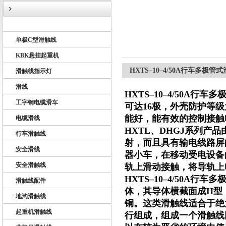
U10型滑触线
单极C型滑触线
扬州市天翔电气有限公司
KBK悬挂起重机
HXTS–10–4/50A行车多极管
滑触线指示灯
滑线
HXTS–10–4/50A行车
工字钢电缆滑车
可达16极，外壳防护等级
能好，能有效的控制接触
电缆滑线
HXTL、DHGJ系列
行车滑触线
射，而且具有输电线路屏
安全滑线
器小车，在移动受电设备
安全滑触线
轨上滑动接触，将导轨上
HXTS–10–4/50A行车
滑触线配件
体，其导体横截面成H型
地沟滑触线
铜。这类滑触线适合于绝
起重机滑触线
行组成，组成一个滑触线