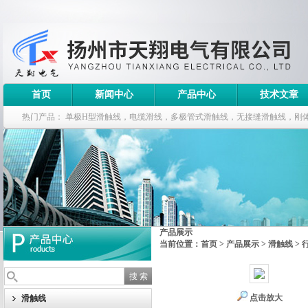
首页
新闻中心
产品中心
技术文章
热门产品：
单极H型滑触线，电缆滑线，多极管式滑触线，无接缝滑触线，刚
钢电缆滑车
产品展示
当前位置：
首页
>
产品展示
>
滑触线
>
点击放大
滑触线