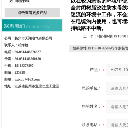
以在较为恶劣的环境中使
龙门吊滑触线
全封闭树脂浇注防水母线
点击查看更多产品
迷流的环境中工作，不会
在电缆沟内使用，也可埋地敷
持线路不中断。
上一个：
4极5极6极HXTS/
公司：扬州市天翔电气有限公司
联系人：柏海娇
如果你对
HXTS–10–4/50A行车多
电话：86-0514-88276827
传真：86-0514-88260180
手机：18118278897
产品：
邮编：225828
邮箱：yztxdq@163.com
地址：江苏省扬州市宝应仁里工业区
您的单位：
您的姓名：
联系电话：