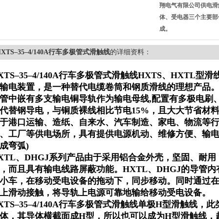
翔电气有限公司供电滑
体、受电器三个主要部
成。
HXTS–35–4/140A行车多极管式滑触线
的详细资料：
XTS–35–4/140A行车多极管式滑触线
HXTS、HXTL型
输电装置，是一种替代电缆卷筒和钢质滑线的理想产品。
管中嵌有多支输电铜导轨作为输电母线,配置有多极电刷
代替钢导电，与铜质裸线相比节电15%，且大大节省材
于港口运输、造纸、自来水、汽车制造、家电、物流等
、工厂等供电场所，具有提供电源机动、维修方便、输电
成弯弧)
XTL、DHGJ系列产品由于采用铝合金外壳，坚固、耐
，而且具有输电线路屏蔽功能。HXTL、DHGJ的导管
小车，在移动受电设备的拖动下，同步移动。同时通过
上滑动接触，将导轨上电源可靠地输给移动受电设备。
XTS–35–4/140A行车多极管式滑触线
单极H型滑触线，此
体，其导体横截面成H型，所以也可以成为H型滑触线，