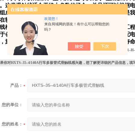
。这类滑触线适合于绝大多数的场合，并且还可以根据
组成，组成一个滑触线网络，增加其供电电流，这就是
欢迎您！
在较为恶劣的环境中使用。
来自局域网的朋友！有什么可以帮助您的
线槽设计了各种功能的连接单元。可满足所有输配电工
吗？
于各种展览馆、宾馆、银行、娱乐等场所电力馈电及配
，施工灵活，体积小容量大，设计施工周期短，使用寿
上一个：
HXTS–20–4/100A行车多极管式滑触线
下一个：
HXPnR–H
果你对
HXTS–35–4/140A行车多极管式滑触线
感兴趣，想了解更详细的产品信息，填
产品：
您的单位：
您的姓名：