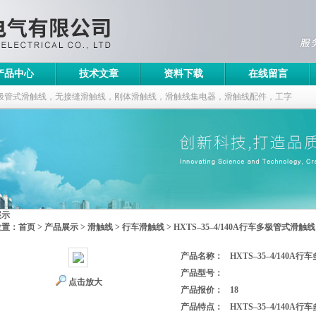
产品中心
技术文章
资料下载
在线留言
极管式滑触线，无接缝滑触线，刚体滑触线，滑触线集电器，滑触线配件，工字
展示
位置：
首页
>
产品展示
>
滑触线
>
行车滑触线
> HXTS–35–4/140A行车多极管式滑触线
产品名称：
HXTS–35–4/140
产品型号：
点击放大
产品报价：
18
产品特点：
HXTS–35–4/140