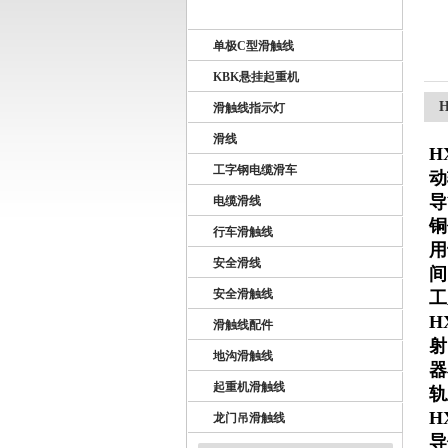
U10型滑触线
单极C型滑触线
扬州市天翔电气有限公司
KBK悬挂起重机
滑触线指示灯
滑线
H
工字钢电缆滑车
动
导
电缆滑线
铜
行车滑触线
用
安全滑线
间
安全滑触线
工
H
滑触线配件
射
地沟滑触线
器
起重机滑触线
轨
H
龙门吊滑触线
导