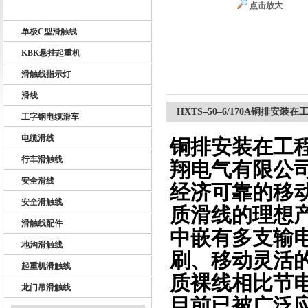
点击放大
U10型滑触线
单极C型滑触线
扬州市天翔电气有限公司
KBK悬挂起重机
滑触线指示灯
滑线
HXTS–50–6/170A铜排
工字钢电缆滑车
电缆滑线
铜排安装在工
行车滑触线
翔电气有限公司
安全滑线
经济可靠的移
安全滑触线
质滑线的理想
滑触线配件
中嵌有多支输
地沟滑触线
刷、移动灵活
起重机滑触线
质裸线相比节
龙门吊滑触线
目前已被广泛