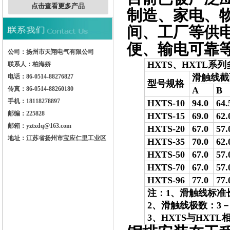
点击查看更多产品
制造、家电、
间、工厂等供
便、输电可靠
公司：扬州市天翔电气有限公司
HXTS、HXTL系
联系人：柏海娇
滑触线截
电话：86-0514-88276827
型号规格
传真：86-0514-88260180
A
B
手机：18118278897
HXTS-10
94.0
64.
邮编：225828
HXTS-15
69.0
62.
邮箱：yztxdq@163.com
HXTS-20
67.0
57.
地址：江苏省扬州市宝应仁里工业区
HXTS-35
70.0
62.
HXTS-50
67.0
57.
HXTS-70
67.0
57.
HXTS-96
77.0
77.
注：1、滑触线标准
2、滑触线极数：3－
3、HXTS与HX