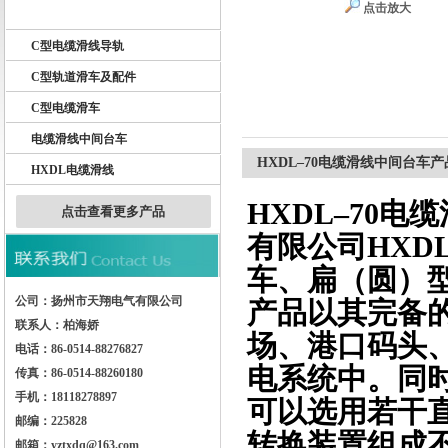
点击放大
天车电缆滑线
C型电缆滑线导轨
扬州市天翔电气有限公司
C型轨道滑车及配件
C型电缆滑车
电缆滑线中间台车
HXDL–70电缆滑线中间台车
HXDL电缆滑线
HXDL–70
点击查看更多产品
有限公司HXD
车、扁（圆）
公司：扬州市天翔电气有限公司
产品以其完备
联系人：柏海娇
场、港口码头
电话：86-0514-88276827
电系统中。同
传真：86-0514-88260180
手机：18118278897
可以选用若干
邮编：225828
转换装置组成
邮箱：yztxdq@163.com