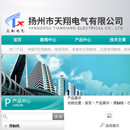
首页
新闻中心
产品中心
技术文章
热门产品：
单极H型滑触线，电缆滑线，多极管式滑触线，无接缝滑触线，刚
钢电缆滑车
产品展示
当前位置：
首页
>
产品展示
>
滑触线
>
点击放大
滑触线