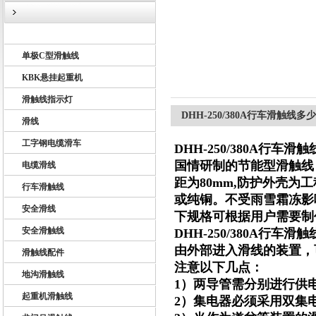
U10型滑触线
单极C型滑触线
扬州市天翔电气有限公司
KBK悬挂起重机
滑触线指示灯
DHH-250/380A行车滑触线多
滑线
工字钢电缆滑车
DHH-250/380A行车
国情研制的节能型滑触线
电缆滑线
距为80mm,防护外壳
行车滑触线
或纯铜。不受雨雪霜冻影
安全滑线
下规格可根据用户需要制
安全滑触线
DHH-250/380A行车
由外部进入滑线的装置，
滑触线配件
注意以下几点：
地沟滑触线
1）两导管需分别进行供
起重机滑触线
2）集电器必须采用双集