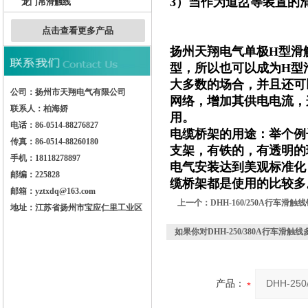
3）当作为道岔等装置的
龙门吊滑触线
点击查看更多产品
扬州天翔电气单极H型滑
型，所以也可以成为H型
大多数的场合，并且还可
公司：扬州市天翔电气有限公司
网络，增加其供电电流，
联系人：柏海娇
用。
电话：86-0514-88276827
电缆桥架的用途：举个例
传真：86-0514-88260180
支架，有铁的，有透明的
手机：18118278897
电气安装达到美观标准化
邮编：225828
缆桥架都是使用的比较多
邮箱：yztxdq@163.com
上一个：
DHH-160/250A行车滑
地址：江苏省扬州市宝应仁里工业区
如果你对
DHH-250/380A行车滑触
产品：