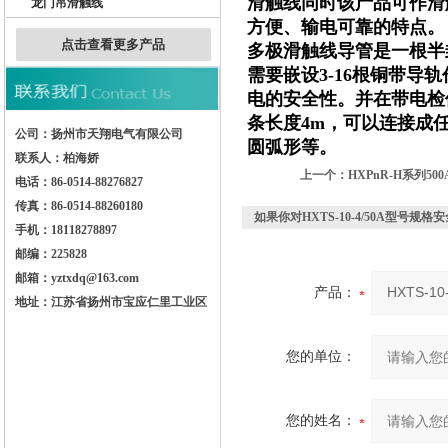
滑触线同时该产品可作滑
龙门吊滑触线
方便、输电可靠的特点。
点击查看更多产品
多极滑触线导管是一根半
需要嵌设3-16根铜带
电的安全性。并在带电检
条长度4m，可以连接成
公司：扬州市天翔电气有限公司
圆弧形等。
联系人：柏海娇
上一个：
HXPnR-H系列5
电话：86-0514-88276827
传真：86-0514-88260180
如果你对
HXTS-10-4/50A型号规
手机：18118278897
邮编：225828
邮箱：yztxdq@163.com
产品：
地址：江苏省扬州市宝应仁里工业区
您的单位：
您的姓名：