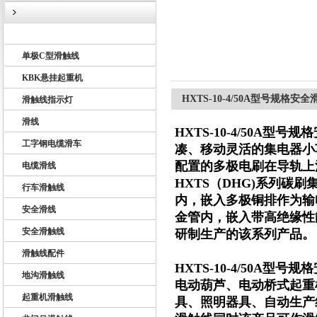
U10型滑触线
单极C型滑触线
扬州市天翔电气有限公司
KBK悬挂起重机
HXTS-10-4/50A型号规格安
滑触线指示灯
滑线
HXTS-10-4/50A型号
工字钢电缆滑车
凑、移动灵活的集电器小
配置的多极电刷在导轨上
电缆滑线
HXTS（DHG)系列
行车滑触线
内，嵌入多极铜排作为输电
安全滑线
金管内，嵌入带高绝缘性
安全滑触线
研制生产的该系列产品。
滑触线配件
HXTS-10-4/50A型号
地沟滑触线
电动葫芦、电动桥式起重
起重机滑触线
具、照明器具、自动生产