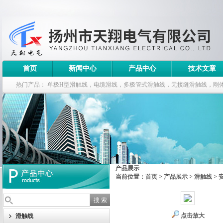
首页
新闻中心
产品中心
技术文章
热门产品：
单极H型滑触线，电缆滑线，多极管式滑触线，无接缝滑触线，刚
钢电缆滑车
产品展示
当前位置：
首页
>
产品展示
>
滑触线
>
点击放大
滑触线