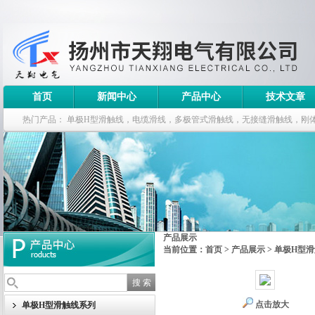
首页
新闻中心
产品中心
技术文章
热门产品：
单极H型滑触线，电缆滑线，多极管式滑触线，无接缝滑触线，刚
钢电缆滑车
产品展示
当前位置：
首页
>
产品展示
>
单极H型
点击放大
单极H型滑触线系列