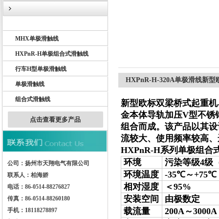
BHD单极滑触线
MHX单极滑触线
扬州市天翔电气有限公司
HXPnR-H单极组合式滑触线
行车H型单极滑触线
HXPnR-H-320A单极滑
单极滑触线
组合式滑触线
新型欧标双梁桥式起重机
金本体导轨加压V型不锈
点击查看更多产品
组合而成。该产品以其设
流较大、使用频率较高、
HXPnR-H系列单极组
环境
污染等级4级
公司：扬州市天翔电气有限公司
环境温度
-35℃～+75℃
联系人：柏海娇
相对湿度
＜95%
电话：86-0514-88276827
安装空间
由极数定
传真：86-0514-88260180
载流量
200A～3000A
手机：18118278897