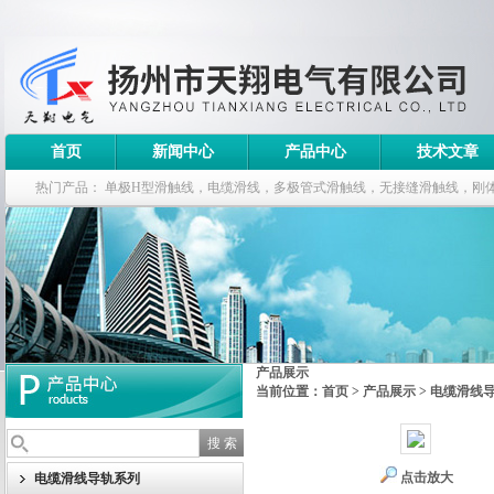
首页
新闻中心
产品中心
技术文章
热门产品：
单极H型滑触线，电缆滑线，多极管式滑触线，无接缝滑触线，刚
钢电缆滑车
产品展示
当前位置：
首页
>
产品展示
>
电缆滑线
点击放大
电缆滑线导轨系列