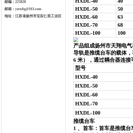
HXDL-40
40
邮编：225828
HXDL-50
50
邮箱：yztxdq@163.com
地址：江苏省扬州市宝应仁里工业区
HXDL-60
63
HXDL-70
68
HXDL-100
100
产品组成扬州市天翔电气
导轨是推缆台车的载体，有
6 米），通过耦合器连接
型号
HXDL-40
HXDL-50
HXDL-60
HXDL-70
HXDL-100
推缆台车
1 、首车：首车是推缆