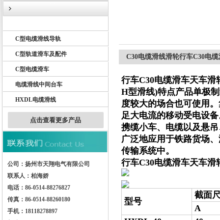
天车电缆滑线
C型电缆滑线导轨
扬州市天翔电气有限公司
C型轨道滑车及配件
C30电缆滑线滑轮行车C30电
C型电缆滑车
行车C30电缆滑车天车滑
电缆滑线中间台车
H型滑线)特点产品单极
HXDL电缆滑线
度较大的场合也可使用。
足大电流的移动受电设备
点击查看更多产品
携缆小车、电缆以及悬吊
广泛地应用于铁路货场、
传输系统中。
行车C30电缆滑车天车滑
公司：扬州市天翔电气有限公司
联系人：柏海娇
电话：86-0514-88276827
截面尺
传真：86-0514-88260180
型号
A
手机：18118278897