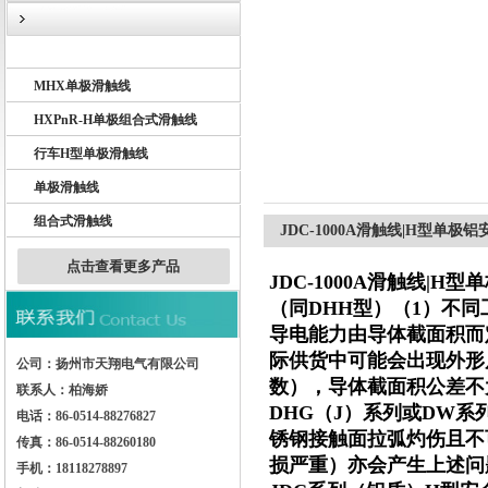
BHD单极滑触线
MHX单极滑触线
扬州市天翔电气有限公司
HXPnR-H单极组合式滑触线
行车H型单极滑触线
单极滑触线
组合式滑触线
JDC-1000A滑触线|H型单极
点击查看更多产品
JDC-1000A滑触线|H
（同DHH型）（1）不
导电能力由导体截面积而
际供货中可能会出现外形尺
公司：扬州市天翔电气有限公司
数），导体截面积公差不
联系人：柏海娇
DHG（J）系列或DW
电话：86-0514-88276827
锈钢接触面拉弧灼伤且不
传真：86-0514-88260180
损严重）亦会产生上述问
手机：18118278897