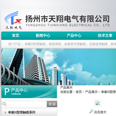
首页
新闻中心
产品中心
技术文章
热门产品：
单极H型滑触线，电缆滑线，多极管式滑触线，无接缝滑触线，刚
钢电缆滑车
产品展示
当前位置：
首页
>
产品展示
>
单极H型
点击放大
单极H型滑触线系列