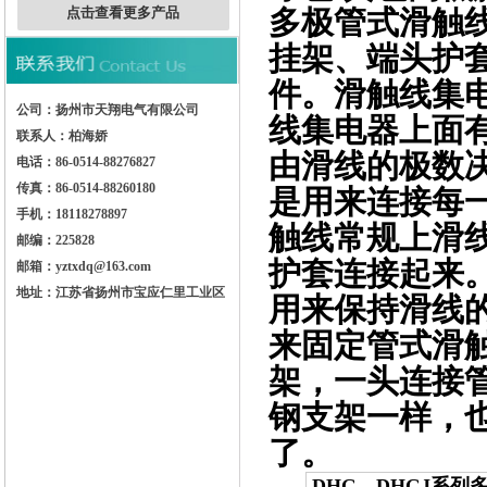
点击查看更多产品
多极管式滑触
挂架、端头护
件。滑触线集
公司：扬州市天翔电气有限公司
线集电器上面
联系人：柏海娇
由滑线的极数
电话：86-0514-88276827
传真：86-0514-88260180
是用来连接每
手机：18118278897
触线常规上滑
邮编：225828
护套连接起来
邮箱：yztxdq@163.com
地址：江苏省扬州市宝应仁里工业区
用来保持滑线
来固定管式滑
架，一头连接
钢支架一样，
了。
DHG、DHGJ系列