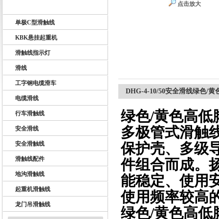
点击放大
U10型滑触线
单极C型滑触线
扬州市天翔电气有限公司
KBK悬挂起重机
滑触线指示灯
滑线
工字钢电缆滑车
DHG-4-10/50安全滑线绿
电缆滑线
绿色/黄色高
行车滑触线
多极管式滑触
安全滑线
安全滑触线
保护壳、多级
滑触线配件
件组合而成。
地沟滑触线
能稳定、使用
起重机滑触线
使用频率较高
龙门吊滑触线
绿色/黄色高