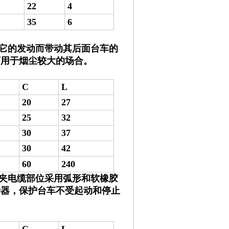
22
4
35
6
对它的发动而带动其后面台车的
可用于烟尘较大的场合。
C
L
20
27
25
32
30
37
30
42
60
240
压夹电缆部位采用弧形和软橡胶
冲器，保护台车不受起动和停止