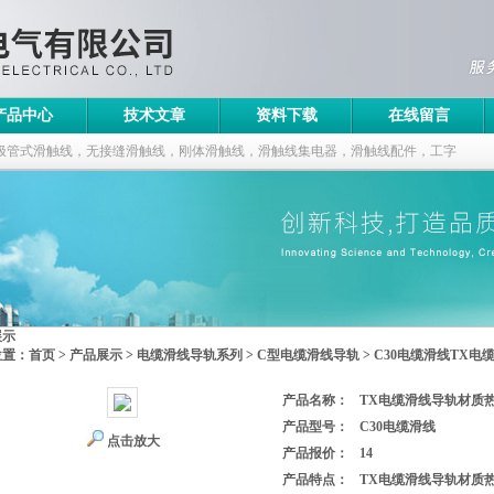
产品中心
技术文章
资料下载
在线留言
极管式滑触线，无接缝滑触线，刚体滑触线，滑触线集电器，滑触线配件，工字
展示
位置：
首页
>
产品展示
>
电缆滑线导轨系列
>
C型电缆滑线导轨
> C30电缆滑线TX电
产品名称：
TX电缆滑线导轨材质热镀
产品型号：
C30电缆滑线
点击放大
产品报价：
14
产品特点：
TX电缆滑线导轨材质热镀