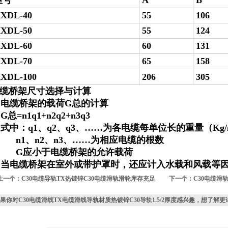
型号
A
B
XDL-40
55
106
XDL-50
55
124
XDL-60
60
131
XDL-70
65
158
XDL-100
206
305
缆桥架尺寸选择与计算
电缆桥架的载荷G总的计算
总=n1q1+n2q2+n3q3
中：q1、q2、q3、……为各电缆每单位长的重量（Kg/
1、n2、n3、……为相应电缆的根数
G应小于电缆桥架的允许载荷
电缆桥架在室外或带护罩时，还应计入水载和风载等
上一个：
C30电缆导轨TX热镀锌C30电缆滑轨滑轮库存充足
下一个：
C30电缆滑
果你对
C30电缆滑线TX电缆滑线导轨材质热镀锌C30导轨1.5/2厚度
感兴趣，想了解更