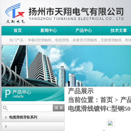
首页
新闻中心
产品中心
技术文章
热门产品：
单极H型滑触线，电缆滑线，多极管式滑触线，无接缝滑触线，刚
钢电缆滑车
产品展示
当前位置：
首页
>
产
电缆滑线镀锌C型钢50
电缆滑线导轨系列