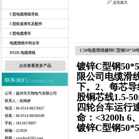
点击放大
天车电缆滑线
C型电缆滑线导轨
扬州市天翔电气有限公司
C型轨道滑车及配件
C型电缆滑车
电缆滑线中间台车
C50电缆滑线镀锌C型钢50*5
HXDL电缆滑线
镀锌C型钢50
点击查看更多产品
限公司电缆滑线
下。2、每芯
公司：扬州市天翔电气有限公司
股铜芯线1.5-50
联系人：柏海娇
四轮台车运行速度
电话：86-0514-88276827
命：<3200h 
传真：86-0514-88260180
手机：18118278897
镀锌C型钢50
邮编：225828
邮箱：yztxdq@163.com