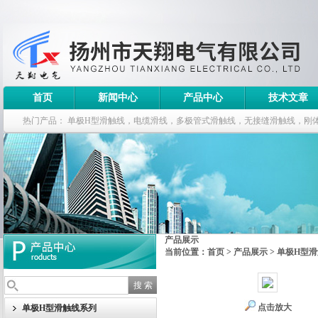
首页
新闻中心
产品中心
技术文章
热门产品：
单极H型滑触线，电缆滑线，多极管式滑触线，无接缝滑触线，刚
钢电缆滑车
产品展示
当前位置：
首页
>
产品展示
>
单极H型
点击放大
单极H型滑触线系列