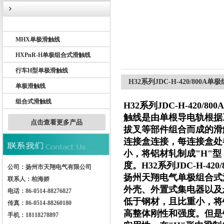
BHD单极滑触线
MHX单极滑触线
扬州市天翔电气有限公司
HXPnR-H单极组合式滑触线
行车H型单极滑触线
H32系列JDC-H-420/800A
单极滑触线
组合式滑触线
H32系列JDC-H-420/
触线是由单根导电轨根据
点击查看更多产品
拔叉等部件组合而成的滑
连接盒连接，每连接盒处
小，将铝材轧制成"H"
度。
H32系列JDC-H-4
公司：扬州市天翔电气有限公司
扬州天翔电气单极组合式
联系人：柏海娇
外壳、外置式集电器以及
电话：86-0514-88276827
低于钢材，且比重小，将
传真：86-0514-88260180
高整体刚性和强度。但是
手机：18118278897