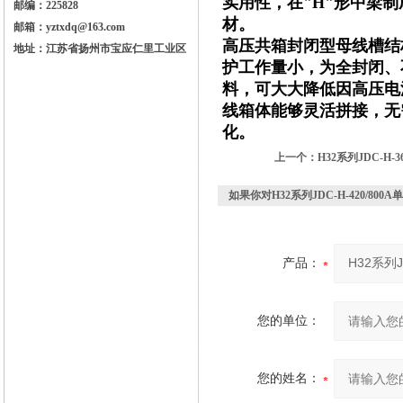
实用性，在"H"形中梁
邮编：225828
材。
邮箱：yztxdq@163.com
高压共箱封闭型母线槽结
地址：江苏省扬州市宝应仁里工业区
护工作量小，为全封闭、
料，可大大降低因高压电
线箱体能够灵活拼接，无
化。
上一个：
H32系列JDC-H-
如果你对
H32系列JDC-H-420/80
产品：
您的单位：
您的姓名：