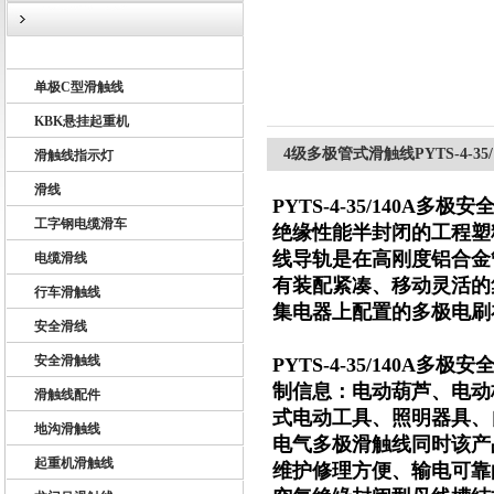
U10型滑触线
单极C型滑触线
扬州市天翔电气有限公司
KBK悬挂起重机
4级多极管式滑触线PYTS-4-3
滑触线指示灯
滑线
PYTS-4-35/140A多
工字钢电缆滑车
绝缘性能半封闭的工程塑
线导轨是在高刚度铝合金
电缆滑线
有装配紧凑、移动灵活的
行车滑触线
集电器上配置的多极电刷
安全滑线
安全滑触线
PYTS-4-35/140A多
制信息：电动葫芦、电动
滑触线配件
式电动工具、照明器具、
地沟滑触线
电气多极滑触线同时该产
起重机滑触线
维护修理方便、输电可靠