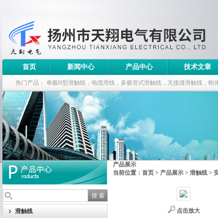
首页
新闻中心
产品中心
技术文章
热门产品：
单极H型滑触线，电缆滑线，多极管式滑触线，无接缝滑触线，刚
钢电缆滑车
产品展示
当前位置：
首页
>
产品展示
>
滑触线
>
点击放大
滑触线