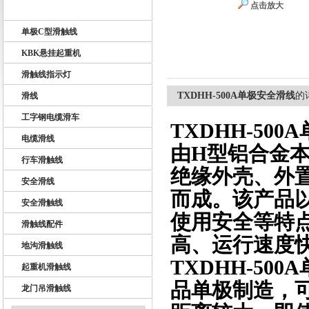
点击放大
U10型滑触线
单极C型滑触线
扬州市天翔电气有限公司
KBK悬挂起重机
滑触线指示灯
TXDHH-500A单极安全滑线
的
滑线
工字钢电缆滑车
TXDHH-50
电缆滑线
由H型铝合金本
行车滑触线
绝缘外壳、外
安全滑线
而成。该产品
安全滑触线
使用安全等特
滑触线配件
高、运行速度
地沟滑触线
TXDHH-50
起重机滑触线
品单极制造，
龙门吊滑触线