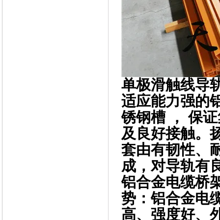
单极滑触线导
适应能力强的铝
锈钢槽 ， 保
及良好接触。扬
套由有韧性、
成，对导轨有
铝合金电缆桥
势：铝合金电
高、强度好、