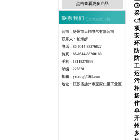
点击查看更多产品
③
采
C
项
公司：扬州市天翔电气有限公司
安
联系人：柏海娇
环
电话：86-0514-88276827
防
传真：86-0514-88260180
防
手机：18118278897
工
邮编：225828
运
邮箱：yztxdq@163.com
污
地址：江苏省扬州市宝应仁里工业区
相
扬
作
单
开
州
多