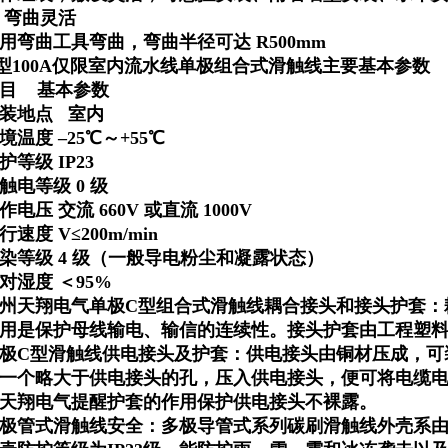
 弯曲灵活
用弯曲工具弯曲，弯曲半径可达 R500mm
型100A仅限室内流水线单极组合式滑触线
主要基本参数
目 基本参数
装地点 室内
境温度 –25℃～+55℃
护等级 IP23
触电等级 0 级
作电压 交流 660V 或直流 1000V
行速度 V≤200m/min
染等级 4 级（一般导电粉尘和凝露状态）
对湿度 ＜95%
州天翔电气单极C型组合式滑触线耦合接头和接头护套：
用是保护母线输电、输信的连续性。接头护套由工程塑
极C型滑触线供电接头及护套：供电接头由铜材压成，可
一个略大于供电接头的孔，压入供电接头，便可将电缆
天翔电气提醒护套的作用保护供电接头不裸露。
极管式滑触线安全：多极导管式系列碳刷滑触线外壳系