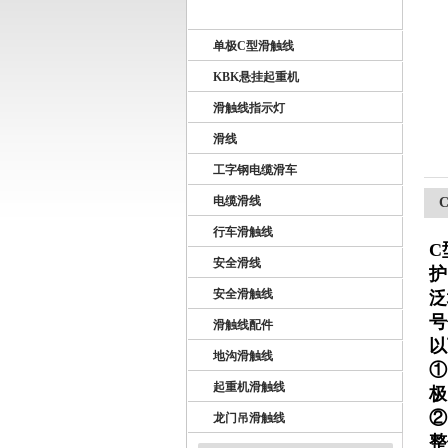
U10型滑触线
单极C型滑触线
扬州市天翔电气有限公司
KBK悬挂起重机
滑触线指示灯
滑线
工字钢电缆滑车
电缆滑线
行车滑触线
C
安全滑线
护
安全滑触线
泛
号
滑触线配件
以
地沟滑触线
①
起重机滑触线
极
②
龙门吊滑触线
整