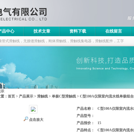
产品中心
技术文章
资料下载
在线留言
极管式滑触线，无接缝滑触线，刚体滑触线，滑触线集电器，滑触线配件，工字
展示
位置：
首页
>
产品展示
>
滑触线
>
单极C型滑触线
> C型100A仅限室内流水线单极组
产品名称：
C型100A仅限室内流
产品型号：
点击放大
产品报价：
15
产品特点：
C型100A仅限室内流