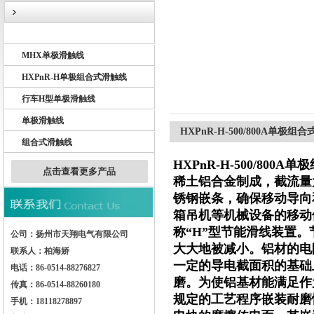
BHD单极滑触线
MHX单极滑触线
扬州市天翔电气有限公司
HXPnR-H单极组合式滑触线
行车H型单极滑触线
单极滑触线
HXPnR-H-500/800A单极组
组合式滑触线
HXPnR-H-500/800
点击查看更多产品
稀土铝合金制成，截流量
锈钢嵌条，确保移动导向
箱吊机等机械设备的移动
称“H”型节能滑线装置
公司：扬州市天翔电气有限公司
大大地被减小。铝材的电
联系人：柏海娇
一定的导电截面积的基础
电话：86-0514-88276827
磨。为使铝基材能满足作
传真：86-0514-88260180
规定的工艺程序嵌装耐磨
手机：18118278897