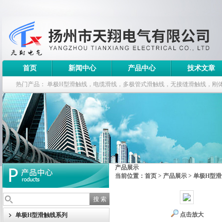
首页
新闻中心
产品中心
技术文章
热门产品：
单极H型滑触线，电缆滑线，多极管式滑触线，无接缝滑触线，刚
钢电缆滑车
产品展示
当前位置：
首页
>
产品展示
>
单极H型
点击放大
单极H型滑触线系列