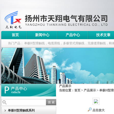
首页
新闻中心
产品中心
技术文章
热门产品：
单极H型滑触线，电缆滑线，多极管式滑触线，无接缝滑触线，刚
钢电缆滑车
产品展示
当前位置：
首页
>
产品展示
>
单极H型
点击放大
单极H型滑触线系列