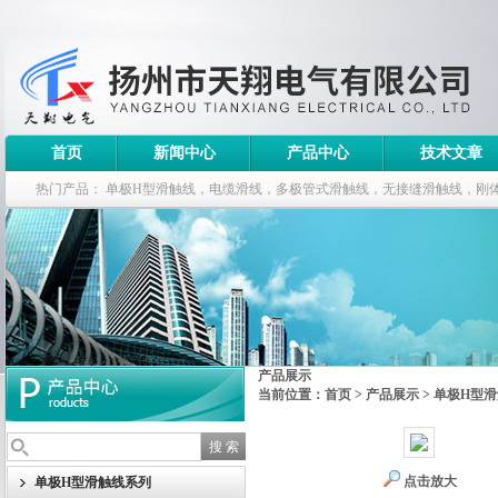
首页
新闻中心
产品中心
技术文章
热门产品：
单极H型滑触线，电缆滑线，多极管式滑触线，无接缝滑触线，刚
钢电缆滑车
产品展示
当前位置：
首页
>
产品展示
>
单极H型
点击放大
单极H型滑触线系列