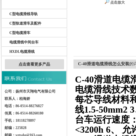
点击放大
天车电缆滑线
C型电缆滑线导轨
扬州市天翔电气有限公司
C型轨道滑车及配件
C型电缆滑车
电缆滑线中间台车
HXDL电缆滑线
C-40滑道电缆滑线怎么安装
的
点击查看更多产品
C-40滑道电
电缆滑线技术数
公司：扬州市天翔电气有限公司
每芯导线材料
联系人：柏海娇
电话：86-0514-88276827
线1.5-50mm2
传真：86-0514-88260180
台车运行速度：<
手机：18118278897
<3200h 6、 
邮编：225828
邮箱：yztxdq@163.com