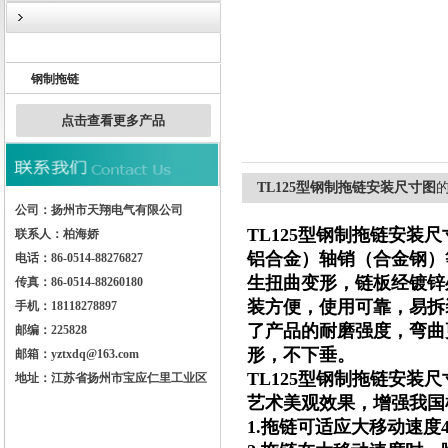
塑料拖链
钢制拖链
扬州市天翔电气有限公司
点击查看更多产品
TL125型钢制拖链安装尺寸图
公司：扬州市天翔电气有限公司
TL125型钢制拖链安装尺
联系人：柏海娇
铝合金）轴销（合金钢）
电话：86-0514-88276827
生扭曲变形，链板经镀锌
传真：86-0514-88260180
装方便，使用可靠，易拆
手机：18118278897
了产品的耐磨强度，弯曲
邮编：225828
形，不下垂。
邮箱：yztxdq@163.com
TL125型钢制拖链安装尺
地址：江苏省扬州市宝应仁里工业区
艺术美观效果，增强我国
1.拖链可适应大移动速度4