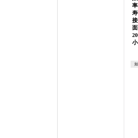
率
寿
接
面
2
小
如