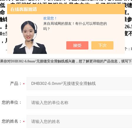
低，电压损耗低的无氧铜作为导电主体。为了保证无接
命，在无接缝滑触线投入运行后，应对其进行定期检查
欢迎您！
触轨不锈钢接触面的不均匀磨损受电靴与接触轨未对准
来自局域网的朋友！有什么可以帮助您的
。接触轨的中心与近的走行轨的内侧的水平距离应为726.
吗？
00±5mm。调整相关的支架。如果接触轨和受电靴的角
，局部发生过热现象，并可能产生严重的电磨损。
上一个：
C-30、40、50、60四川德阳天车电缆滑线滑轨市场批发价
下一个：
果你对
DHB302-6.0mm²无接缝安全滑触线
感兴趣，想了解更详细的产品信息，填写下
产品：
您的单位：
您的姓名：