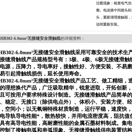
过载现象：检查电气负
整。电连接中间接头松
头，重新清理接触面，
说明重新安装。
DHB302-6.0mm²无接缝安全滑触线
的详细资料：
HB302-6.0mm²无接缝安全滑触线
采用可靠安全的技术生
接缝滑触线产品规格型号有：3极、4极、6极无接缝滑触
电源，压降力，导电率好，接触性好、方便安装、不易
易引起滑触线损伤，延长使用寿命。
HB302-6.0mm²无接缝安全滑触线
产品工艺、做工精细，
的理想换代产品，广泛吸取精华，锐意进取，开拓创新
且可按用户要求特殊设计制造。无接缝滑触线产品简单
、稳定、无接口（除供电点外）、体积小、安装方便、
，空间小；以无氧铜特殊材质制造，运行平稳，速度快
电导轨导电性能*，散热较快，并用电流密度高，阻抗值
具有高导电性能，高耐磨性能的金属石墨材料制成。集
控制了接触电弧和串弧现象。无接缝滑触线供电装置结