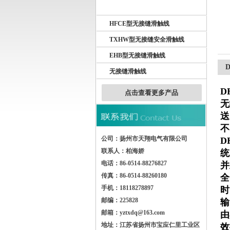
DHB型安全滑触线
HFCE型无接缝滑触线
扬州市天翔电气有限公司
TXHW型无接缝安全滑触线
EHB型无接缝滑触线
无接缝滑触线
D
点击查看更多产品
无
送
不
公司：扬州市天翔电气有限公司
D
联系人：柏海娇
统
电话：86-0514-88276827
并
传真：86-0514-88260180
全
手机：18118278897
时
邮编：225828
输
邮箱：yztxdq@163.com
由
地址：江苏省扬州市宝应仁里工业区
效