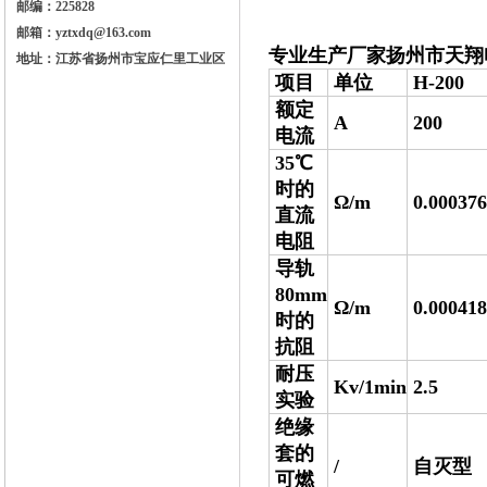
邮编：225828
邮箱：yztxdq@163.com
专业生产厂家扬州市天翔
地址：江苏省扬州市宝应仁里工业区
项目
单位
H-200
额定
A
200
电流
35℃
时的
Ω/m
0.000376
直流
电阻
导轨
80mm
Ω/m
0.000418
时的
抗阻
耐压
Kv/1min
2.5
实验
绝缘
套的
/
自灭型
可燃