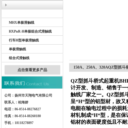
BHD单极滑触线
MHX单极滑触线
扬州市天翔电气有限公司
HXPnR-H单极组合式滑触线
行车H型单极滑触线
单极滑触线
组合式滑触线
150A、250A、320AQZ型
点击查看更多产品
QZ型抓斗桥式起重机BH
计开发、制造、销售于一
触线厂家之一。
QZ型抓
公司：扬州市天翔电气有限公司
呈“H“型的铝型材，故
联系人：柏海娇
电能在输电过程中的损耗
电话：86-0514-88276827
材轧制成“H“型，是在
传真：86-0514-88260180
铝材的表面硬度低且不耐
手机：18118278897