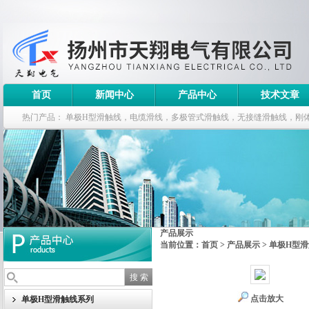
首页
新闻中心
产品中心
技术文章
热门产品：
单极H型滑触线，电缆滑线，多极管式滑触线，无接缝滑触线，刚
钢电缆滑车
产品展示
当前位置：
首页
>
产品展示
>
单极H型
点击放大
单极H型滑触线系列