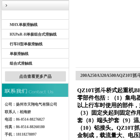
BHD单极滑触线
MHX单极滑触线
扬州市天翔电气有限公司
HXPnR-H单极组合式滑触线
行车H型单极滑触线
单极滑触线
组合式滑触线
200A250A320A500AQZ
点击查看更多产品
QZ10T抓斗桥式起重机
零部件包括：（1）集电
公司：扬州市天翔电气有限公司
以上行车时使用的部件，
联系人：柏海娇
（3）固定夹起到固定作
电话：86-0514-88276827
套（8）端头护套（9）
传真：86-0514-88260180
（10）铝接头。
QZ10
手机：18118278897
金制成，载流量大、电压