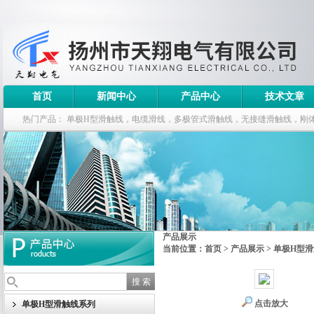
首页
新闻中心
产品中心
技术文章
热门产品：
单极H型滑触线，电缆滑线，多极管式滑触线，无接缝滑触线，刚
钢电缆滑车
产品展示
当前位置：
首页
>
产品展示
>
单极H型
点击放大
单极H型滑触线系列