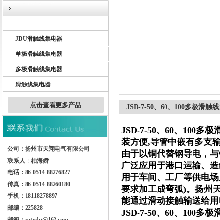
JDT滑触线集电器
JDU滑触线集电器
扬州市天翔电气有限公司
单极滑触线集电器
多极滑触线集电器
滑触线集电器
点击查看更多产品
JSD-7-50、60、100多极滑
JSD-7-50、60、100
装方便,导管中嵌有多支
公司：扬州市天翔电气有限公司
由于以铜代替钢导电，与
联系人：柏海娇
广泛应用于港口运输、造
电话：86-0514-88276827
用于车间、工厂等供电场
传真：86-0514-88260180
要求加工成弯弧)。扬州
手机：18118278897
能通过滑动接触输送给用
邮编：225828
JSD-7-50、60、100
邮箱：yztxdq@163.com