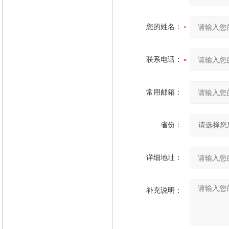
您的姓名：
联系电话：
常用邮箱：
省份：
详细地址：
补充说明：