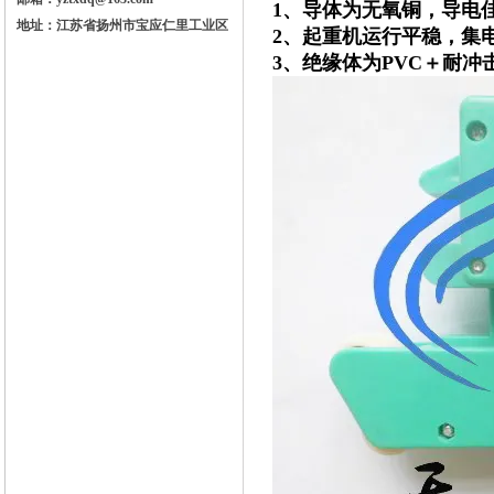
1、导体为无氧铜，导电
地址：江苏省扬州市宝应仁里工业区
2、起重机运行平稳，集
3、绝缘体为PVC＋耐