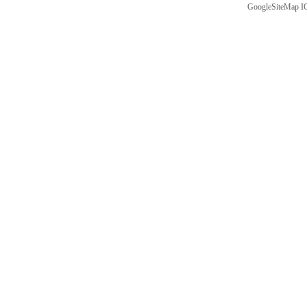
GoogleSiteMap
I