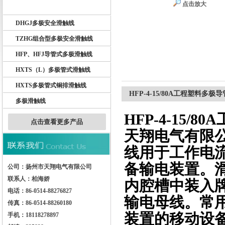
点击放大
DHG多极滑触线
DHGJ多极安全滑触线
扬州市天翔电气有限公司
TZHG组合型多极安全滑触线
HFP、HFJ导管式多极滑触线
HXTS（L）多极管式滑触线
HXTS多极管式铜排滑触线
HFP-4-15/80A工程塑料多
多极滑触线
HFP-4-15
点击查看更多产品
天翔电气有限公
线用于工作电
备输电装置。
公司：扬州市天翔电气有限公司
联系人：柏海娇
内腔槽中装入
电话：86-0514-88276827
输电母线。常
传真：86-0514-88260180
装置的移动设
手机：18118278897