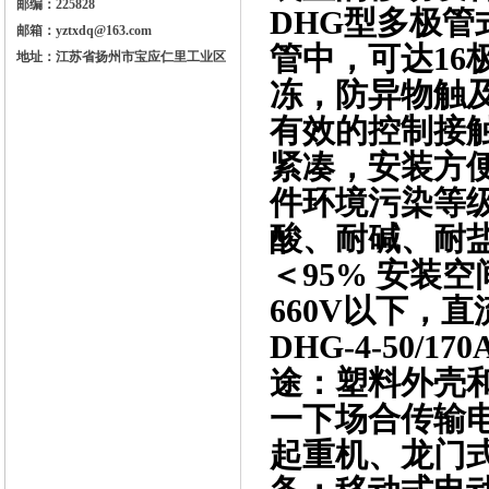
邮编：225828
DHG型多极
邮箱：yztxdq@163.com
管中，可达16
地址：江苏省扬州市宝应仁里工业区
冻，防异物触
有效的控制接
紧凑，安装方
件环境污染等
酸、耐碱、耐盐
＜95% 安装空
660V以下，直流
DHG-4-50
途：塑料外壳
一下场合传输
起重机、龙门