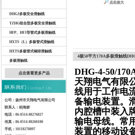
点击放大
DHG多极滑触线
DHGJ多极安全滑触线
扬州市天翔电气有限公司
TZHG组合型多极安全滑触线
HFP、HFJ导管式多极滑触线
HXTS（L）多极管式滑触线
HXTS多极管式铜排滑触线
4极50平方170A多极滑触线DH
多极滑触线
DHG-4-50
点击查看更多产品
天翔电气有限公
线用于工作电
备输电装置。
公司：扬州市天翔电气有限公司
联系人：柏海娇
内腔槽中装入
电话：86-0514-88276827
输电母线。常
传真：86-0514-88260180
装置的移动设
手机：18118278897