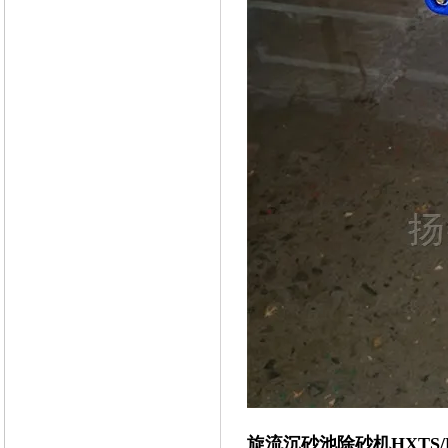
旋流沉砂池除砂机HXTS