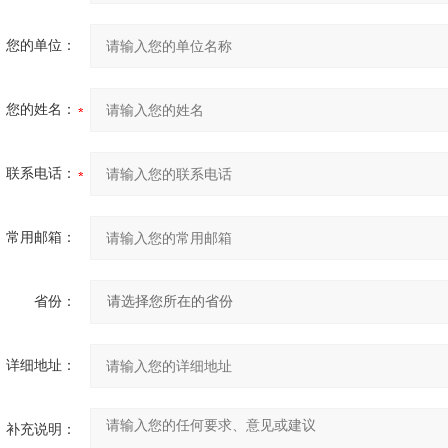
您的单位：
您的姓名：
联系电话：
常用邮箱：
省份：
详细地址：
补充说明：