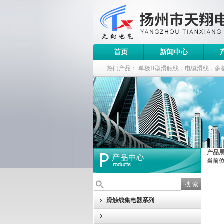
首页
新闻中心
热门产品：
单极H型滑触线，电缆滑线，多
钢电缆滑车
产品
当前
滑触线集电器系列