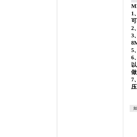
M
1
可
2
3
8
5
6
以
做
7
压
如