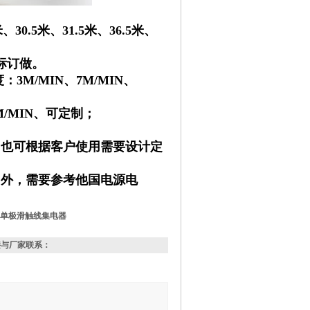
米、30.5米、31.5米、36.5米、
非标订做。
MIN、7M/MIN、
0M/MIN、可定制；
，也可根据客户使用需要设计定
口国外，需要参考他国电源电
00A单极滑触线集电器
接与厂家联系：