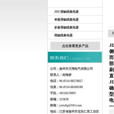
JDT滑触线集电器
JDU滑触线集电器
扬州市天翔电气有限公司
单极滑触线集电器
多极滑触线集电器
滑触线集电器
J
点击查看更多产品
侧
而
部
公司：扬州市天翔电气有限公司
刷
联系人：柏海娇
直
电话：86-0514-88276827
J
传真：86-0514-88260180
确
手机：18118278897
型
邮编：225828
电
邮箱：yztxdq@163.com
一
地址：江苏省扬州市宝应仁里工业区