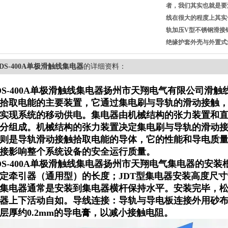
者，我们其实也就是要
线在很大的程度上其实
轨加压V型不锈钢滑接
绝缘护套外壳与外置式
JDS-400A单极滑触线集电器
的详细资料：
DS-400A单极滑触线集电器
扬州市天翔电气有限公司
滑触
拾取电能的主要装置，它通过集电刷与导轨的滑动接触
实现系统的移动供电。集电器由机械结构的张力装置和
分组成。机械结构的张力装置决定集电刷与导轨的滑动
则是导轨滑动接触拾取电能的导体，它的性能和导电质
接影响整个系统设备的安全运行质量。
DS-400A单极滑触线集电器
扬州市天翔电气集电器的安装
定牵引器（通用型）的长度；JDT型集电器安装高度尺寸
集电器通常是安装到集电器横杆保持水平。安装完毕，
器上下活动自如。导线连接：导轨与导电板连接外用砂
层厚约0.2mm的导电膏，以减小接触电阻。