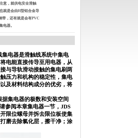
注意，就供电安全滑触
也就是会由H型铝合金导
钢带，还有就是会有PVC
集电器。
线集电器是滑触线系统中集电
，将电能直接传导至用电器，从
直接与导轨滑动接触的集电刷两
接触压力和机构的稳定性，集电
量以及材料结构成分的优劣，将
根据集电器的极数和安装空间
请参阅本章集电器一节，JDS
松开限位螺母并拆去限位板使集
布打磨去除氯化层，擦干净；涂