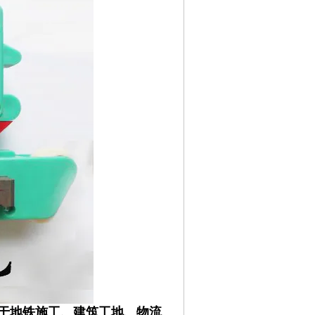
于地铁施工、建筑工地、物流