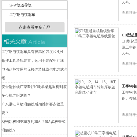
60号。
Ω-W轨道导轨
查看详细
工字钢电缆滑车
扬州市天翔电气有限公司
点击查看更多产品
CH型起
CH型起
缘工字钢
工字钢电缆滑车具有很高的强度和刚性
60号。
悬挂工具滑轨装置，运用于装配生产线
查看详细
电动葫芦常用的无接缝滑触线供电方式介
绍
工字钢电
安全滑触线厂家5吨/10吨单梁起重机到底
工字钢电
多少钱才叫划算？
钢。按翼
广东湛江单极滑触线后期维护要点很重
要？
查看详细
3极或4极HFP56系列50A -240A多极管式
滑触线？