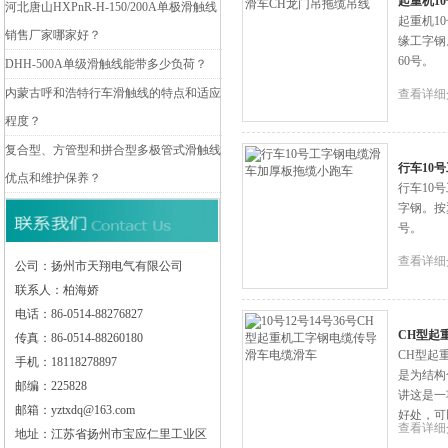
起重机1
河北唐山HXPnR-H-150/200A单极滑触线
起重机1
销售厂家哪家好？
缘工字钢
60号。
DHH-500A单级滑触线能带多少负荷？
内蒙古呼和浩特行车滑触线的特点和适应
查看详细
程度？
复合型、方管型和拼合型多极管式滑触线
行车10
优点和维护保养？
行车10
字钢。按
号。
查看详细
公司：扬州市天翔电气有限公司
联系人：柏海娇
电话：86-0514-88276827
CH型起
传真：86-0514-88260180
CH型起
手机：18118278897
是为结构
邮编：225828
讲这是一
邮箱：yztxdq@163.com
好处，可
查看详细
地址：江苏省扬州市宝应仁里工业区