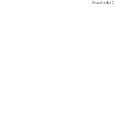
GoogleSiteMap
I