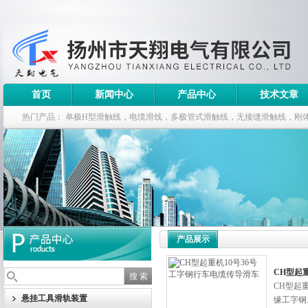
首页
新闻中心
产品中心
技术文章
热门产品：
单极H型滑触线，电缆滑线，多极管式滑触线，无接缝滑触线，刚
钢电缆滑车
产品展示
CH型起
CH型起
悬挂工具滑轨装置
缘工字钢