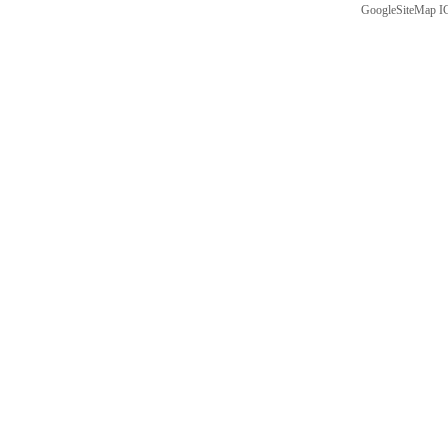
GoogleSiteMap
I