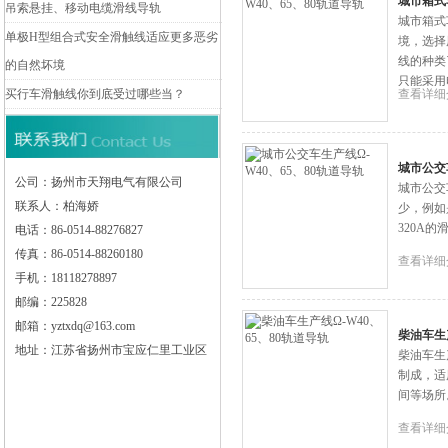
城市箱式车
吊索悬挂、移动电缆滑线导轨
城市箱式
单极H型组合式安全滑触线适应更多恶劣
境，选择
线的种类
的自然坏境
只能采用
买行车滑触线你到底受过哪些当？
查看详细
城市公交车
公司：扬州市天翔电气有限公司
城市公交
联系人：柏海娇
少，例如
320A
电话：86-0514-88276827
传真：86-0514-88260180
查看详细
手机：18118278897
邮编：225828
邮箱：yztxdq@163.com
柴油车生产
地址：江苏省扬州市宝应仁里工业区
柴油车生
制成，适
间等场所
查看详细