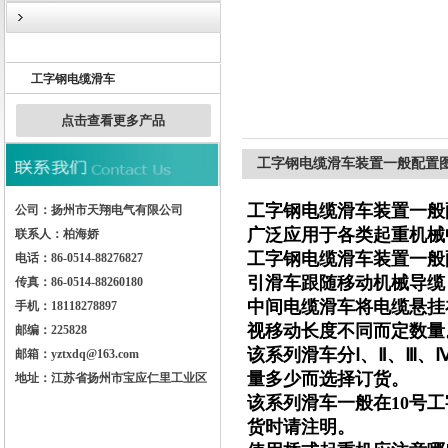
Ω-W轨道导轨
工字钢电缆滑车
扬州市天翔电气有限公司
点击查看更多产品
工字钢电缆滑车装置一般配置
工字钢电缆滑车装置一般
公司：扬州市天翔电气有限公司
广泛应用于各类起重机械
联系人：柏海娇
工字钢电缆滑车装置一般
电话：86-0514-88276827
引滑车跟随移动机械导缆
传真：86-0514-88260180
中间电缆滑车将电缆悬挂
手机：18118278897
视移动长度不同而定数量
邮编：225828
该系列滑车分Ⅰ、Ⅱ、Ⅲ
邮箱：yztxdq@163.com
量多少而选择订货。
地址：江苏省扬州市宝应仁里工业区
该系列滑车一般在10号工
货时请注明。