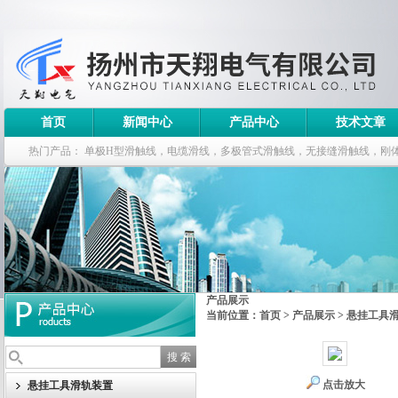
首页
新闻中心
产品中心
技术文章
热门产品：
单极H型滑触线，电缆滑线，多极管式滑触线，无接缝滑触线，刚
钢电缆滑车
产品展示
当前位置：
首页
>
产品展示
>
悬挂工具
点击放大
悬挂工具滑轨装置