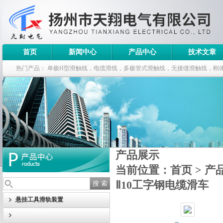
首页
新闻中心
产品中心
技术文章
热门产品：
单极H型滑触线，电缆滑线，多极管式滑触线，无接缝滑触线，刚
钢电缆滑车
产品展示
当前位置：
首页
>
产
Ⅱ10工字钢电缆滑车
悬挂工具滑轨装置