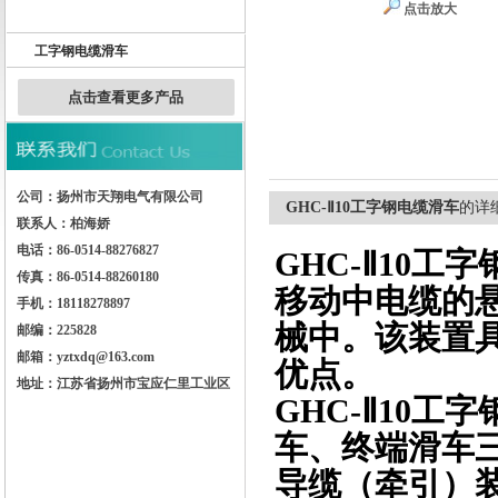
点击放大
Ω-W轨道导轨
工字钢电缆滑车
扬州市天翔电气有限公司
点击查看更多产品
公司：扬州市天翔电气有限公司
GHC-Ⅱ10工字钢电缆滑车
的详
联系人：柏海娇
电话：86-0514-88276827
GHC-Ⅱ10工
传真：86-0514-88260180
移动中电缆的
手机：18118278897
械中。该装置
邮编：225828
邮箱：yztxdq@163.com
优点。
地址：江苏省扬州市宝应仁里工业区
GHC-Ⅱ10工
车、终端滑车
导缆（牵引）