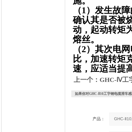
施。
（1）发生故
确认其是否被
动，起动转矩
熔丝。
（2）其次电
比，加速转矩
速，应适当提
上一个：
GHC-Ⅳ
如果你对
GHC-Ⅱ10工字钢电缆滑车
感
产品：