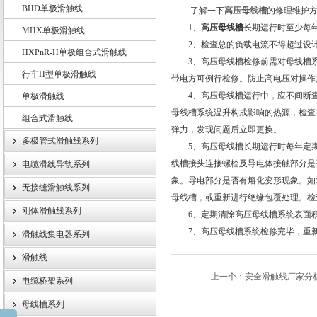
BHD单极滑触线
了解一下
高压母线槽
的修理维护
1、
高压母线槽
长期运行时至少每
MHX单极滑触线
2、检查总的负载电流不得超过设计
HXPnR-H单极组合式滑触线
扬州市天翔电气有限公司
3、高压母线槽检修前需对母线槽系统
行车H型单极滑触线
带电方可例行检修。防止高电压对操作
4、高压母线槽运行中，应不间断查
单极滑触线
母线槽系统温升构成影响的热源，检查
组合式滑触线
弹力，发现问题后立即更换。
多极管式滑触线系列
5、高压母线槽长期运行时每年定期检测
线槽接头连接螺栓及导电体接触部分是
电缆滑线导轨系列
象。导电部分是否有熔化变形现象。如
无接缝滑触线系列
母线槽，或重新进行绝缘包覆处理。检
刚体滑触线系列
6、定期清除高压母线槽系统表面积
7、高压母线槽系统检修完毕，重新
滑触线集电器系列
滑触线
上一个：
安全滑触线厂家分
电缆桥架系列
母线槽系列