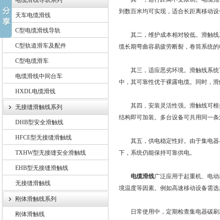
电缆滑线导轨系列
到数百米均可实现，适合长距离移动设
天车电缆滑线
C型电缆滑线导轨
其二，维护成本相对较低。滑触线系
C型轨道滑车及配件
缆长期弯曲容易疲劳断裂，卷筒系统的
C型电缆滑车
其三，适应恶劣环境。滑触线系统可
电缆滑线中间台车
中，其可靠性优于裸露电缆。同时，滑
HXDL电缆滑线
其四，安装灵活性强。滑触线可根据
无接缝滑触线系列
结构即可加装。多台设备可共用同一条
DHB型安全滑触线
HFCE型无接缝滑触线
其五，供电稳定性好。由于集电器与
TXHW型无接缝安全滑触线
下，系统仍能保持可靠供电。
EHB型无接缝滑触线
电缆滑线
广泛应用于起重机、电动
无接缝滑触线
境温度等因素。例如高速移动设备需选
刚体滑触线系列
日常使用中，定期检查集电器碳刷磨
刚体滑触线