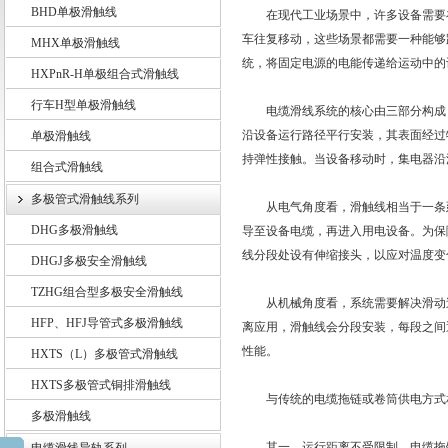
BHD单极滑触线
在现代工业场景中，许多设备需要在
车往复移动，这些场景都需要一种能够
MHX单极滑触线
统，将固定电源的电能传递给运动中的
HXPnR-H单极组合式滑触线
扬州市天翔电气有限公司
行车H型单极滑触线
电缆滑线系统的核心由三部分构成：
沿设备运行路径平行安装，其表面经过
单极滑触线
持弹性接触。当设备移动时，集电器沿
组合式滑触线
多极管式滑触线系列
从电气角度看，滑触线相当于一条延
DHG多极滑触线
导至设备电缆，再进入用电设备。为保
线分段处设有伸缩接头，以应对温度变
DHGJ多极安全滑触线
TZHG组合型多极安全滑触线
从机械角度看，系统需要解决滑动过
HFP、HFJ导管式多极滑触线
离应用，滑触线会分段安装，每段之间
性能。
HXTS（L）多极管式滑触线
HXTS多极管式铜排滑触线
与传统的电缆拖链或卷筒供电方式相
多极滑触线
其一，运行距离不受限制。电缆拖链