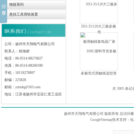
拖链系列
悬挂工具滑轨装置
JD3-35/120大三极多极
滑触线集电器厂家
公司：扬州市天翔电气有限公司
联系人：柏海娇
电话：86-0514-88276827
传真：86-0514-88260180
手机：18118278897
多极管式滑触线选型资
料
邮编：225828
邮箱：yztxdq@163.com
共 3005 条记
地址：江苏省扬州市宝应仁里工业区
扬州市天翔电气有限公司 版权所有 总访问
GoogleSitemap
技术支持：
化