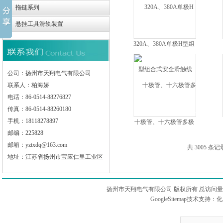
拖链系列
悬挂工具滑轨装置
320A、380A单极H型组
合式安全滑触线
公司：扬州市天翔电气有限公司
联系人：柏海娇
电话：86-0514-88276827
传真：86-0514-88260180
手机：18118278897
十极管、十六极管多极
封闭式滑触线特点
邮编：225828
邮箱：yztxdq@163.com
共 3005 条记
地址：江苏省扬州市宝应仁里工业区
扬州市天翔电气有限公司 版权所有 总访问
GoogleSitemap
技术支持：
化