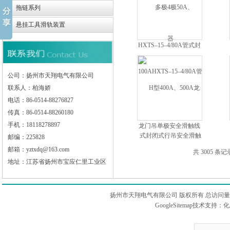
拖链系列
悬挂工具滑轨装置
HXTS–15–4/80A管式封
闭式行吊安全滑触线
公司：扬州市天翔电气有限公司
联系人：柏海娇
电话：86-0514-88276827
传真：86-0514-88260180
手机：18118278897
龙门吊单极安全滑触线
选型及计算
邮编：225828
邮箱：yztxdq@163.com
共 3005 条记
地址：江苏省扬州市宝应仁里工业区
扬州市天翔电气有限公司 版权所有 总访问
GoogleSitemap
技术支持：
化